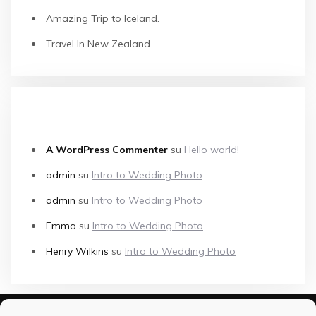
Amazing Trip to Iceland.
Travel In New Zealand.
COMMENTI RECENTI
A WordPress Commenter
su
Hello world!
admin
su
Intro to Wedding Photo
admin
su
Intro to Wedding Photo
Emma
su
Intro to Wedding Photo
Henry Wilkins
su
Intro to Wedding Photo