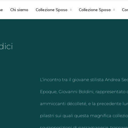
e
Chi siamo
Collezione Sposo
Collezione Sposa
Con
dici
L’incontro tra il giovane stilista Andrea Sed
Epoque, Giovanni Boldini, rappresentato da
ammiccanti décolleté, e la precedente lun
pilastri sui quali questa magnifica collezio
sovrapposizioni di passamanerie, trasparen