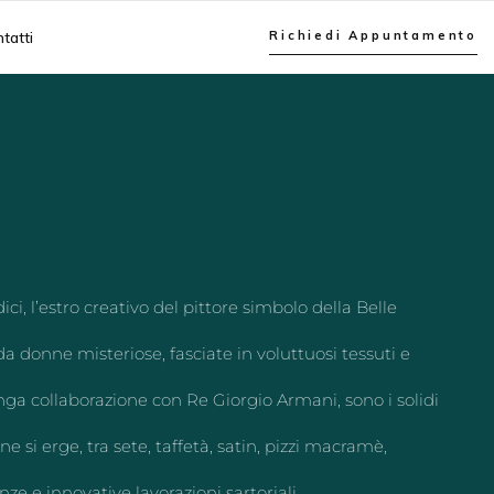
tatti
Richiedi Appuntamento
ici, l’estro creativo del pittore simbolo della Belle
 donne misteriose, fasciate in voluttuosi tessuti e
ga collaborazione con Re Giorgio Armani, sono i solidi
ne si erge, tra sete, taffetà, satin, pizzi macramè,
ze e innovative lavorazioni sartoriali.